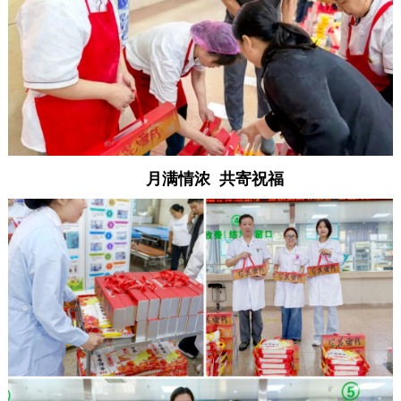
月满情浓 共寄祝福