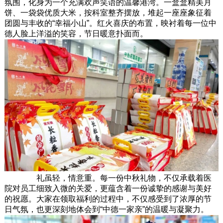
氛围，化身为一个充满欢声笑语的温馨港湾。一盒盒精美月
饼、一袋袋优质大米，按科室整齐摆放，堆起一座座象征着
团圆与丰收的“幸福小山”。红火喜庆的布置，映衬着每一位中
德人脸上洋溢的笑容，节日暖意扑面而。
礼虽轻，情意重。每一份中秋礼物，不仅承载着医
院对员工细致入微的关爱，更蕴含着一份诚挚的感谢与美好
的祝愿。大家在领取福利的过程中，不仅感受到了浓厚的节
日气氛，也更深刻地体会到“中德一家亲”的温暖与凝聚力。