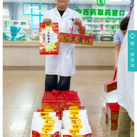

摇
一
摇
咨
询